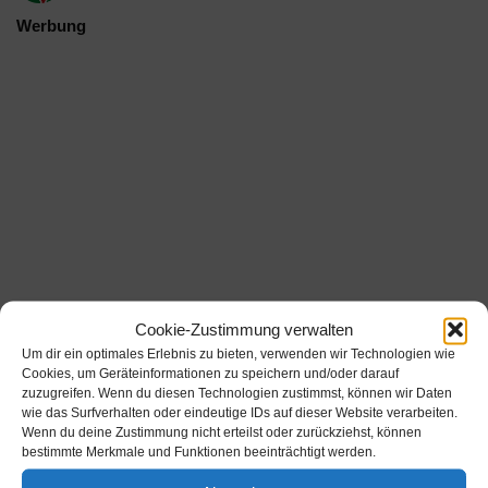
Werbung
Cookie-Zustimmung verwalten
Um dir ein optimales Erlebnis zu bieten, verwenden wir Technologien wie
Cookies, um Geräteinformationen zu speichern und/oder darauf
Werbung
zuzugreifen. Wenn du diesen Technologien zustimmst, können wir Daten
wie das Surfverhalten oder eindeutige IDs auf dieser Website verarbeiten.
Wenn du deine Zustimmung nicht erteilst oder zurückziehst, können
Werbung
bestimmte Merkmale und Funktionen beeinträchtigt werden.