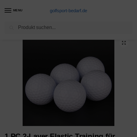
golfsport-bedarf.de
MENU
Suchen
Start
Golfbälle-Produkte
1 PC 2-Layer Elastic Training für Athleten Spieler
/
/
1 PC 2-Layer Elastic Training für