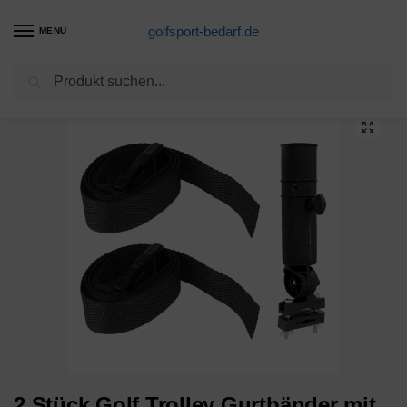
golfsport-bedarf.de
MENU
Suchen
Start
Golftrolleys-Produkte
2 Stück Golf Trolley Gurtbänder mit Schnellverschluss und Schirmhalter
/
/
2 Stück Golf Trolley Gurtbänder mit