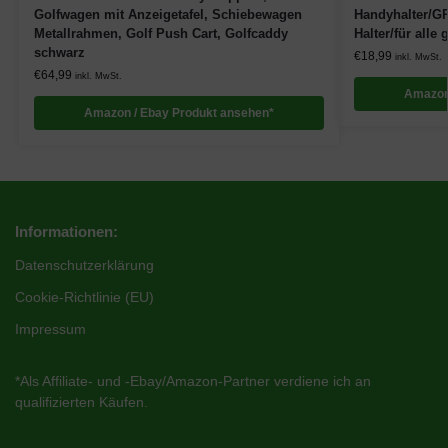
Golfwagen mit Anzeigetafel, Schiebewagen
Handyhalter/G
Metallrahmen, Golf Push Cart, Golfcaddy
Halter/für all
schwarz
€
18,99
inkl. MwSt.
€
64,99
inkl. MwSt.
Amazon
Amazon / Ebay Produkt ansehen*
Informationen:
Datenschutzerklärung
Cookie-Richtlinie (EU)
Impressum
*Als Affiliate- und -Ebay/Amazon-Partner verdiene ich an
qualifizierten Käufen.