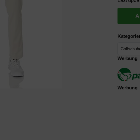
Last upda
A
Kategorie
Werbung
Werbung