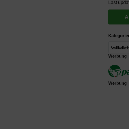
Last upda
A
Kategorie
Werbung
Werbung