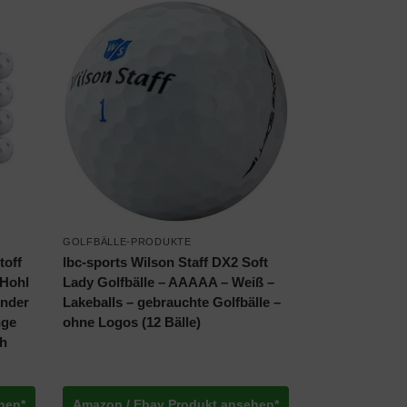
GOLFBÄLLE-PRODUKTE
toff
lbc-sports Wilson Staff DX2 Soft
 Hohl
Lady Golfbälle – AAAAA – Weiß –
inder
Lakeballs – gebrauchte Golfbälle –
nge
ohne Logos (12 Bälle)
ch
hen*
Amazon / Ebay Produkt ansehen*