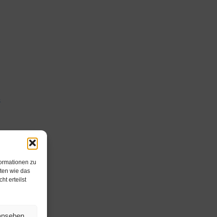
formationen zu
ten wie das
t erteilst
 ansehen