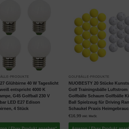
ÄLLE-PRODUKTE
GOLFBÄLLE-PRODUKTE
27 Glühbirne 40 W Tageslicht
NUOBESTY 20 Stücke Kunsts
weiß entspricht 4000 K
Golf Trainingsbälle Luftstrom
ampe, G45 Golfball 230 V
Golfbälle Schaum Golfbälle K
bar LED E27 Edison
Ball Spielzeug für Driving Ra
irnen, 4 Stück
Schaukel Praxis Heimgebrau
€
16,99
inkl. MwSt.
zon / Ebay Produkt ansehen*
Amazon / Ebay Produkt anse