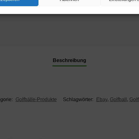
Beschreibung
gorie:
Golfbälle-Produkte
Schlagwörter:
Ebay
,
Golfball
,
Golf