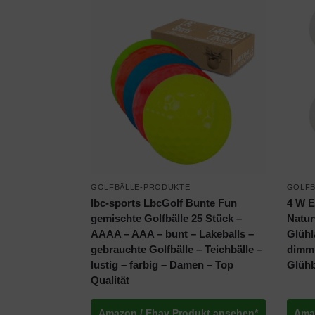
GOLFBÄLLE-PRODUKTE
GOLFB
lbc-sports LbcGolf Bunte Fun
4 W E
gemischte Golfbälle 25 Stück –
Natur
AAAA – AAA – bunt – Lakeballs –
Glühl
gebrauchte Golfbälle – Teichbälle –
dimm
lustig – farbig – Damen – Top
Glühb
Qualität
Amazon / Ebay Produkt ansehen*
Ama