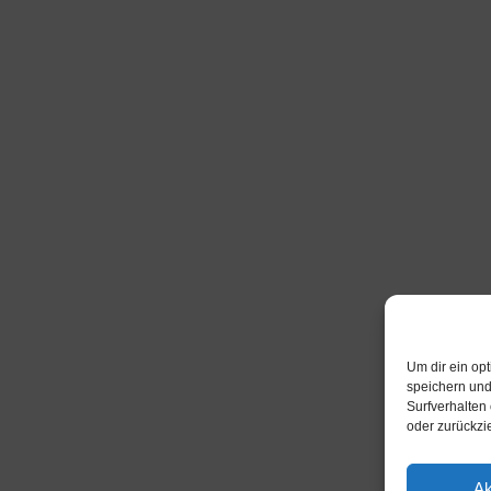
Um dir ein op
speichern und
Surfverhalten
oder zurückzi
Ak