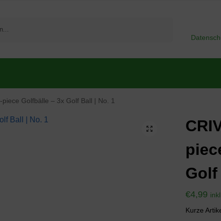
Suchen
Datensch
iece Golfbälle – 3x Golf Ball | No. 1
CRIV
piec
Golf 
€
4,99
ink
Kurze Artik