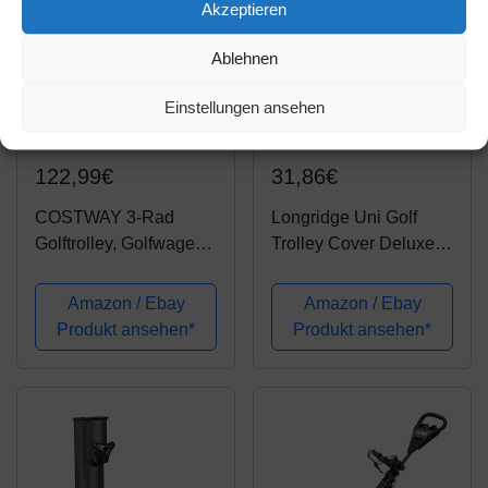
Akzeptieren
Ablehnen
Einstellungen ansehen
Amazon.de
Amazon.de
122,99€
31,86€
COSTWAY 3-Rad
Longridge Uni Golf
Golftrolley, Golfwagen
Trolley Cover Deluxe,
Golf klappbar,
Schwarz
Schiebewagen
Amazon / Ebay
Amazon / Ebay
verstellbar, Golf Push
Produkt ansehen*
Produkt ansehen*
Cart aus Aluminum,
Golfcaddy mit
Schirmhalter und T-
Stückhalterung,...