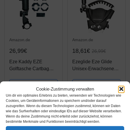
Amazon.de
Amazon.de
26,99€
18,61€
26,99€
Eze Kaddy EZE
Ezeglide Eze Glide
Golftasche Cartbag
Unisex-Erwachsene
Regenschirmhalter,
Golf Zubehör Multi Fit
Schwarz
RegenschirmHalter,
Amazon / Ebay
Amazon / Ebay
Cookie-Zustimmung verwalten
Schwarz
Produkt ansehen*
Produkt ansehen*
Um dir ein optimales Erlebnis zu bieten, verwenden wir Technologien wie
Cookies, um Geräteinformationen zu speichern und/oder darauf
zuzugreifen. Wenn du diesen Technologien zustimmst, können wir Daten
wie das Surfverhalten oder eindeutige IDs auf dieser Website verarbeiten.
Wenn du deine Zustimmung nicht erteilst oder zurückziehst, können
bestimmte Merkmale und Funktionen beeinträchtigt werden.