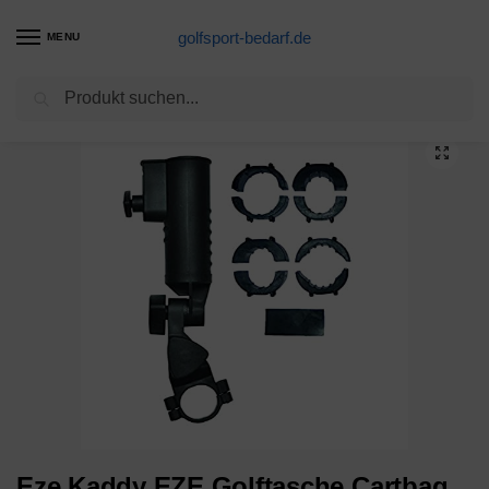
golfsport-bedarf.de
MENU
Suchen
Start
Golftrolleys-Produkte
Eze Kaddy EZE Golftasche Cartbag Regenschirmhalter, Schwarz
/
/
Eze Kaddy EZE Golftasche Cartbag