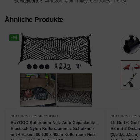
Schlagwörter:
Amazon
,
Golf Trolley
,
Golftrolley
,
Trolley
Ähnliche Produkte
-4%
GOLFTROLLEYS-PRODUKTE
GOLFTROLLEYS
BUYGOO Kofferraum Netz Auto Gepäcknetz –
LL-Golf ® Golf 
Elastisch Nylon Kofferraumnetz Schutznetz
V2 mit 3 Dista
mit 4 Haken, 90-130 x 40cm Kofferraum Netz
(2,5/3,0/3,5cm) 