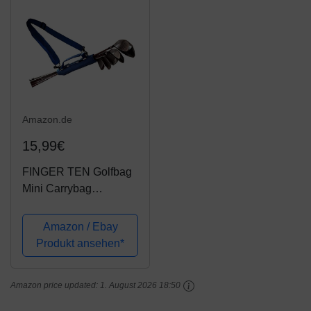
Amazon.de
15,99€
FINGER TEN Golfbag
Mini Carrybag
Tragebag Leichte für
Herren Damen Kinder
Amazon / Ebay
Golfschläger-
Produkt ansehen*
Umhängetasche
Travelite Blau Pink
Amazon price updated:
1. August 2026 18:50
Schwarz 1 Pack or 2
Pack（Blau 1 Pack）