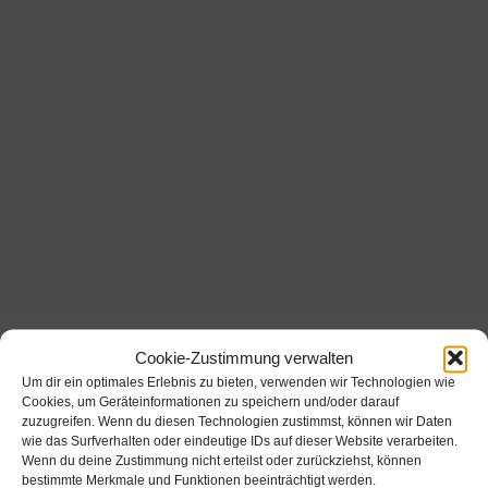
Cookie-Zustimmung verwalten
Beschreibung
Um dir ein optimales Erlebnis zu bieten, verwenden wir Technologien wie
Cookies, um Geräteinformationen zu speichern und/oder darauf
Zusätzliche Informationen
zuzugreifen. Wenn du diesen Technologien zustimmst, können wir Daten
wie das Surfverhalten oder eindeutige IDs auf dieser Website verarbeiten.
Wenn du deine Zustimmung nicht erteilst oder zurückziehst, können
bestimmte Merkmale und Funktionen beeinträchtigt werden.
-10%