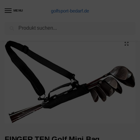
golfsport-bedarf.de
MENU
Suchen
Start
Golftaschen-Produkte
FINGER TEN Golf Mini Bag Golftasche für Damen für Kinder und Herren, leicht, Arzillo für Campo, Blau/Schwarz, Schwarz, 1 Pack
/
/
FINGER TEN Golf Mini Bag