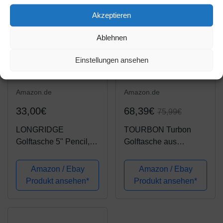
Akzeptieren
Ablehnen
Einstellungen ansehen
Amazon.de
Amazon.de
33,00€
68,39€
75,99€
LONGRIDGE
TOURBON Turbon
Golftasche 5" Pencil,
Golftasche aus
schwarz/Silber
Segeltuch, leicht, für
Herren und Damen,
Amazon / Ebay
Amazon / Ebay
Grün
Produkt ansehen*
Produkt ansehen*