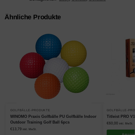
Ähnliche Produkte
GOLFBÄLLE-PRODUKTE
GOLFBÄLLE-PR
WINOMO Praxis Golfbälle PU Golfbälle Indoor
Titleist PRO V1
Outdoor Training Golf Ball 6pcs
€
60,00
inkl. MwSt.
€
13,79
inkl. MwSt.
Amazon