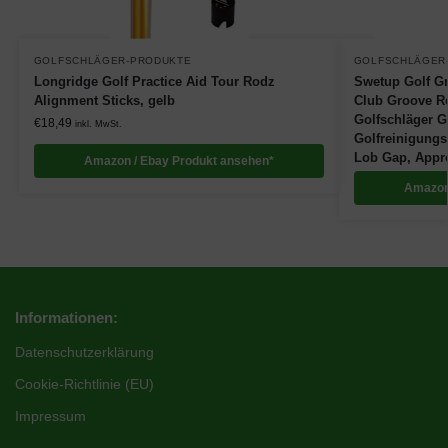
GOLFSCHLÄGER-PRODUKTE
GOLFSCHLÄGER
Longridge Golf Practice Aid Tour Rodz
Swetup Golf Gr
Alignment Sticks, gelb
Club Groove Re
Golfschläger Go
€
18,49
inkl. MwSt.
Golfreinigungs
Lob Gap, Appr
Amazon / Ebay Produkt ansehen*
Amazon
Informationen:
Datenschutzerklärung
Cookie-Richtlinie (EU)
Impressum