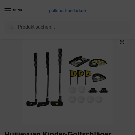
golfsport-bedarf.de
MENU
Suchen
Start
Golfschläger-Produkte
Huijieyuan Kinder-Golfschläger Kinder-Golf-Set, Komplettes Set Für Anfänger, Golf-Set Für 3-6 Jahre Alt Outdoor-Indoor-Sport-Spiel-Set, Kinder-Sportspielzeug, Kann Am Ende Spielen
/
/
Huijieyuan Kinder-Golfschläger