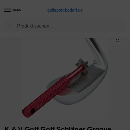
golfsport-bedarf.de
MENU
Suchen
Start
Golfschläger-Produkte
K & V Golf Golf Schläger Groove Sharpener Werkzeug – Golfschläger Reiniger mit 6 Aufsätzen für Pitching, Sand, Lob & Gap Wedges & Alle Eisen- 6 Köpfe Golf Zubehör – Verbessert Backspin & Ballkontrolle
/
/
K & V Golf Golf Schläger Groove