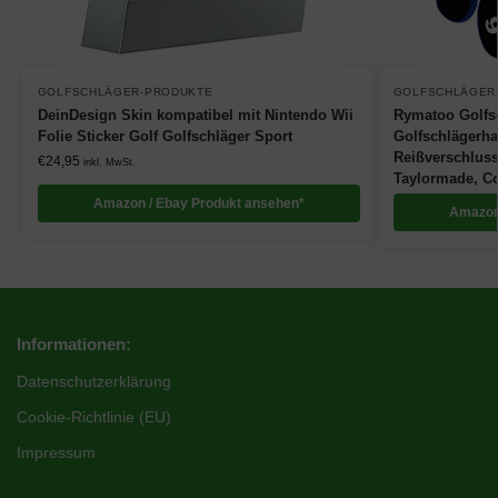
GOLFSCHLÄGER-PRODUKTE
GOLFSCHLÄGER
DeinDesign Skin kompatibel mit Nintendo Wii
Rymatoo Golfs
Folie Sticker Golf Golfschläger Sport
Golfschlägerh
Reißverschluss,
€
24,95
inkl. MwSt.
Taylormade, Co
Amazon / Ebay Produkt ansehen*
Amazon
Informationen:
Datenschutzerklärung
Cookie-Richtlinie (EU)
Impressum