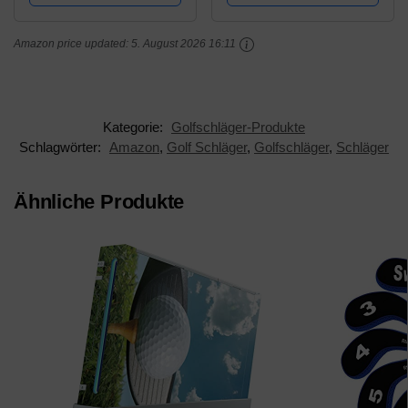
Situative Übungen für
Short Game und
Amazon price updated:
5. August 2026 16:11
Driving...
Kategorie:
Golfschläger-Produkte
Schlagwörter:
Amazon
,
Golf Schläger
,
Golfschläger
,
Schläger
Ähnliche Produkte