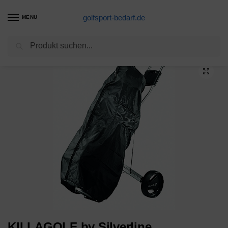
golfsport-bedarf.de
MENU
Suchen
Start
Golftrolleys-Produkte
KILLAGOLF by Silverline REGENCOVER – Regenschutz | schwarz | für Golfbag/Golftrolley mit Reißverschluß | passend für alle Golfbags auf jeden Trolley …
/
/
KILLAGOLF by Silverline