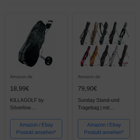
Amazon.de
Amazon.de
18,99€
79,90€
KILLAGOLF by
Sunday Stand-und
Silverline
Tragebag | mit
REGENCOVER -
Standfüßen | optimales
Regenschutz | schwarz
Range- und Reisebag |
Amazon / Ebay
Amazon / Ebay
| für Golfbag/Golftrolley
Standbag | für bis zu 8
Produkt ansehen*
Produkt ansehen*
mit Reißverschluß |
Schläger | 1 Pack