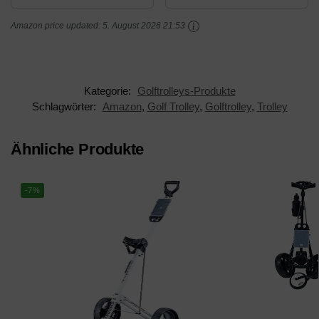
passend für alle
Killagolf©-Tees Free
Amazon price updated:
5. August 2026 21:53
Golfbags auf jeden
(Braun - 176924)
Trolley …
Kategorie:
Golftrolleys-Produkte
Schlagwörter:
Amazon
,
Golf Trolley
,
Golftrolley
,
Trolley
Ähnliche Produkte
-7%