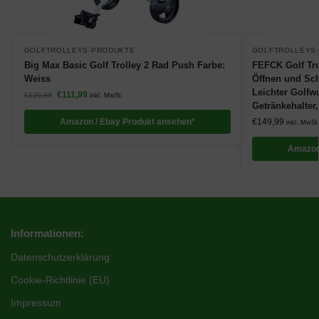
GOLFTROLLEYS-PRODUKTE
GOLFTROLLEYS
Big Max Basic Golf Trolley 2 Rad Push Farbe:
FEFCK Golf Tr
Weiss
Öffnen und Sch
Leichter Golfw
€
111,99
€
120,99
inkl. MwSt.
Getränkehalter
Amazon / Ebay Produkt ansehen*
€
149,99
inkl. MwSt
Amazon
Informationen:
Datenschutzerklärung
Cookie-Richtlinie (EU)
Impressum