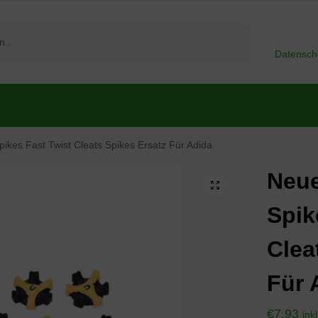
Suchen
Datensch
ikes Fast Twist Cleats Spikes Ersatz Für Adida
Neue
Spik
Clea
Für 
€
7,93
ink