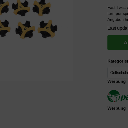
Fast Twist 
turn per sp
Angaben hi
Last upda
A
Kategorie
Werbung
Werbung