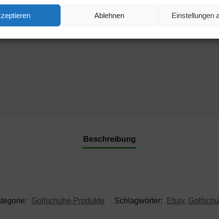
zeptieren
Ablehnen
Einstellungen
Beschreibung
tegorie:
Golfschuhe-Produkte
Schlagwörter:
Ebay
,
Golfsch