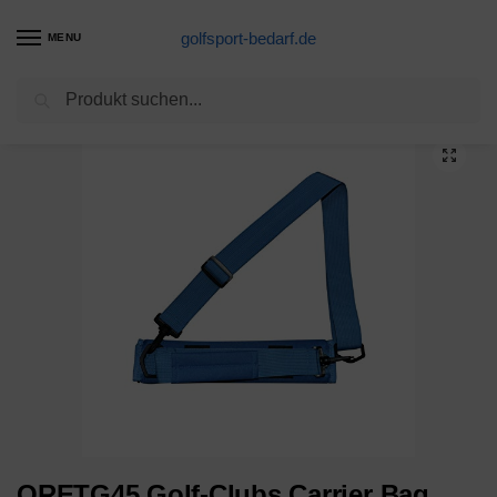
golfsport-bedarf.de
MENU
Suchen
Start
Golfschläger-Produkte
ORETG45 Golf-Clubs Carrier Bag Magische Trageriemen, Nylon, Unisex, verstellbarer Schulterriemen, Training, für Camping, Reisen, kleines Geschenk, Halterung für Stäbe, Zubehör (blau)
/
/
ORETG45 Golf-Clubs Carrier Bag