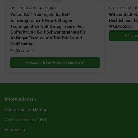
GOLFSCHLÄGER-PRODUKTE
GOLFSCHLÄGER
Yosoo Golf Trainingshilfe, Golf
Wilson Staff H
Schwungtrainer Elvow Ellbogen
Rechtshand, H
Trainingshilfen Golf Swing Trainer Aid
WGD615200
Golfschwung Golf Schwungtraining für
Amazon
Anfänger Training mit Tok-Tok Sound
Notifications
€
4,83
inkl. MwSt.
Amazon / Ebay Produkt ansehen*
Informationen:
Datenschutzerklärung
Cookie-Richtlinie (EU)
Impressum