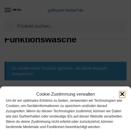
golfsport-bedarf.de
MENU
Suchen
Start
Produkte verschlagwortet mit „Funktionswäsche“
/
Funktionswäsche
Es wurden keine Produkte gefunden, die deiner Auswahl
entsprechen.
Cookie-Zustimmung verwalten
Um dir ein optimales Erlebnis zu bieten, verwenden wir Technologien wie
Cookies, um Geräteinformationen zu speichern und/oder darauf
zuzugreifen. Wenn du diesen Technologien zustimmst, können wir Daten
wie das Surfverhalten oder eindeutige IDs auf dieser Website verarbeiten.
Informationen:
Wenn du deine Zustimmung nicht erteilst oder zurückziehst, können
bestimmte Merkmale und Funktionen beeinträchtigt werden.
Datenschutzerklärung