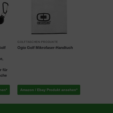
GOLFTASCHEN-PRODUKTE
Golf
Ogio Golf Mikrofaser-Handtuch
e,
r für
sche
hen*
Amazon / Ebay Produkt ansehen*