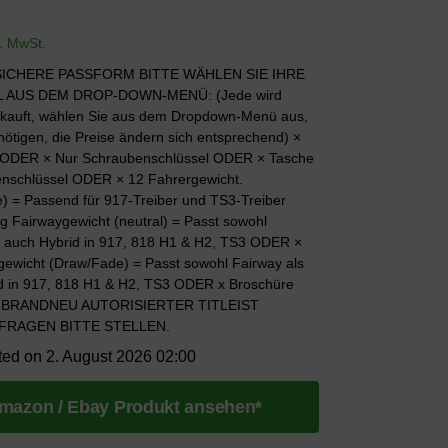
l. MwSt.
 SICHERE PASSFORM BITTE WÄHLEN SIE IHRE
 AUS DEM DROP-DOWN-MENÜ: (Jede wird
rkauft, wählen Sie aus dem Dropdown-Menü aus,
nötigen, die Preise ändern sich entsprechend) ×
 ODER × Nur Schraubenschlüssel ODER × Tasche
nschlüssel ODER × 12 Fahrergewicht.
) = Passend für 917-Treiber und TS3-Treiber
 Fairwaygewicht (neutral) = Passt sowohl
s auch Hybrid in 917, 818 H1 & H2, TS3 ODER ×
gewicht (Draw/Fade) = Passt sowohl Fairway als
d in 917, 818 H1 & H2, TS3 ODER x Broschüre
g) BRANDNEU AUTORISIERTER TITLEIST
FRAGEN BITTE STELLEN.
ted on 2. August 2026 02:00
mazon / Ebay Produkt ansehen*