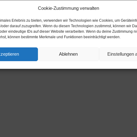
Cookie-Zustimmung verwalten
timales Erlebnis zu bieten, verwenden wir Technologien wie Cookies, um Gerätein
Werbung
/oder darauf zuzugreifen. Wenn du diesen Technologien zustimmst, können wir Da
 oder eindeutige IDs auf dieser Website verarbeiten. Wenn du deine Zustimmung nich
ehst, können bestimmte Merkmale und Funktionen beeinträchtigt werden.
Werbung
zeptieren
Ablehnen
Einstellungen