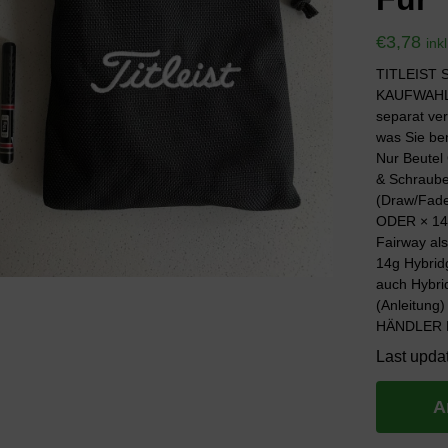
€
3,78
ink
TITLEIST
KAUFWAHL
separat ve
was Sie be
Nur Beutel
& Schraube
(Draw/Fade
ODER × 14g
Fairway al
14g Hybrid
auch Hybri
(Anleitun
HÄNDLER 
Last upda
A