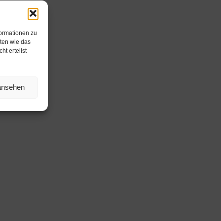
formationen zu
ten wie das
t erteilst
 ansehen