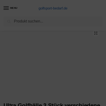
golfsport-bedarf.de
MENU
Suchen
Start
Golfbälle-Produkte
Ultra Golfbälle 3 Stück verschiedene Ziffern – NEU –
/
/
Ultra Golfbälle 3 Stück verschiedene