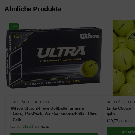
Ähnliche Produkte
-5%
GOLFBÄLLE-PRODUKTE
GOLFBÄLLE-PR
Wilson Ultra, 2-Piece Golfbälle für mehr
Links Choice F
Länge, 15er-Pack, Weiche Ionomerhülle , Ultra
gelb
, Gelb
€
19,77
inkl. MwSt.
€
18,99
€
19,99
inkl. MwSt.
Amazon