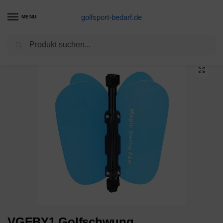
golfsport-bedarf.de
MENU
Suchen
Start
Golfschläger-Produkte
VGEBY1 Golfschwung Trainingshilfe, Golf Pinwheel Swing Fan, Golf Power Swing Fan Geschwindigkeit Praxis Griff Golfschläger Golf Trainingshilfe Abnehmbare auf Club für Golf Anfänger(Blau)
/
/
VGEBY1 Golfschwung