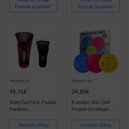
Produkt ansehen*
Produkt ansehen*
Amazon.de
Amazon.de
49,21€
34,95€
Team Golf NHL Florida
Eurodisc Disc Golf
Panthers
Frisbee Einsteiger
Golfschlägerhaube, für
Starter Set besonders
Golfschläger, mit Apex-
hochwertig haltbar
Amazon / Ebay
Amazon / Ebay