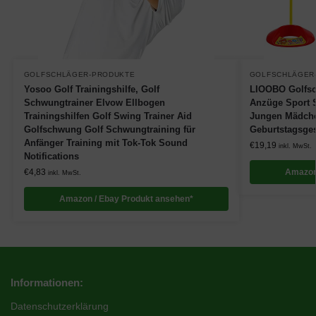
GOLFSCHLÄGER-PRODUKTE
GOLFSCHLÄGER
Yosoo Golf Trainingshilfe, Golf
LIOOBO Golfsch
Schwungtrainer Elvow Ellbogen
Anzüge Sport S
Trainingshilfen Golf Swing Trainer Aid
Jungen Mädche
Golfschwung Golf Schwungtraining für
Geburtstagsge
Anfänger Training mit Tok-Tok Sound
€
19,19
inkl. MwSt.
Notifications
€
4,83
Amazon
inkl. MwSt.
Amazon / Ebay Produkt ansehen*
Informationen:
Datenschutzerklärung