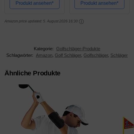
Driver, passend für alle
Selection Putter
Produkt ansehen*
Produkt ansehen*
übergroßen Schläger,
Midrange Driver
wirklich schlankes
(BlauOrangeGelb)
Amazon price updated:
5. August 2026 16:30
Design
Kategorie:
Golfschläger-Produkte
Schlagwörter:
Amazon
,
Golf Schläger
,
Golfschläger
,
Schläger
Ähnliche Produkte