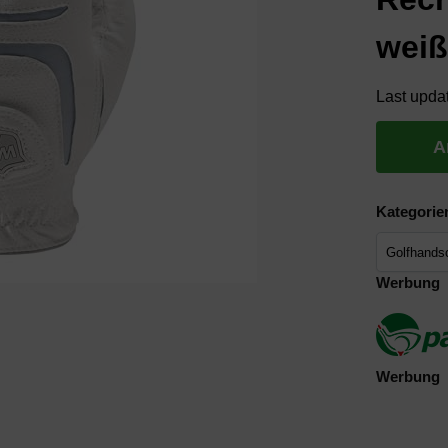
wei
Last upda
A
Kategorie
Werbung
Werbung