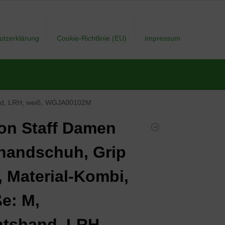
utzerklärung
Cookie-Richtlinie (EU)
Impressum
hand, LRH, weiß, WGJA00102M
on Staff Damen
handschuh, Grip
, Material-Kombi,
e: M,
tshand, LRH,