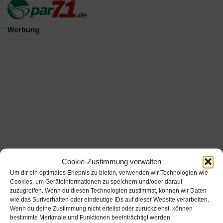
Werbung
Cookie-Zustimmung verwalten
Um dir ein optimales Erlebnis zu bieten, verwenden wir Technologien wie
Cookies, um Geräteinformationen zu speichern und/oder darauf
zuzugreifen. Wenn du diesen Technologien zustimmst, können wir Daten
Werbung
wie das Surfverhalten oder eindeutige IDs auf dieser Website verarbeiten.
Wenn du deine Zustimmung nicht erteilst oder zurückziehst, können
bestimmte Merkmale und Funktionen beeinträchtigt werden.
Werbung