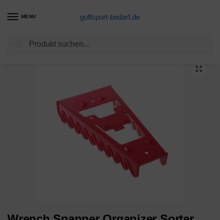
golfsport-bedarf.de
MENU
Suchen
Start
Golfschläger-Produkte
Wrench Spanner Organizer Sorter Holder Tray Socket Storage Rack Plastic Tools
/
/
Wrench Spanner Organizer Sorter