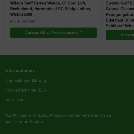
Wilson Staff Herren Wedge, 60 Grad Loft,
Swetup Golf Bü
Rechtshand, Harmonized SG Wedge, silber,
Groove Cleaner
WGD616000
Reinigungsbür
Edelstahl Bürst
€
50,13
inkl. MwSt.
Schlägerfläche
Amazon / Ebay Produkt ansehen*
Amazon
Informationen:
Datenschutzerklärung
Cookie-Richtlinie (EU)
Impressum
*Als Affiliate- und -Ebay/Amazon-Partner verdiene ich an
qualifizierten Käufen.