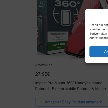
Um dir ein op
speichern und
Surfverhalten
oder zurückzi
Ak
Amazon.de
27,95€
Impact Pro Mount 360° Handyhalterung
Fahrrad - Extrem stabile Fahrrad & Motorr
Handyhalterung aus Metall - mit 360°
Kugelgelenk & Sicherheitsgummi -...
Amazon / Ebay Produkt ansehen*