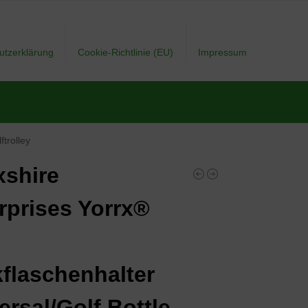
utzerklärung
Cookie-Richtlinie (EU)
Impressum
ftrolley
xshire
rprises Yorrx®
kflaschenhalter
ersal/Golf Bottle