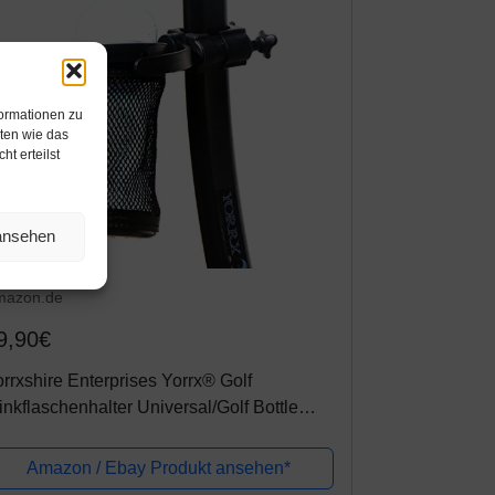
formationen zu
ten wie das
t erteilst
 ansehen
mazon.de
9,90€
rrxshire Enterprises Yorrx® Golf
inkflaschenhalter Universal/Golf Bottle
lder für Golftrolley
Amazon / Ebay Produkt ansehen*