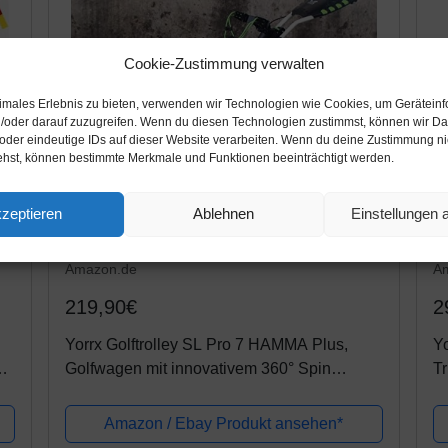
Cookie-Zustimmung verwalten
timales Erlebnis zu bieten, verwenden wir Technologien wie Cookies, um Gerätein
/oder darauf zuzugreifen. Wenn du diesen Technologien zustimmst, können wir Da
 oder eindeutige IDs auf dieser Website verarbeiten. Wenn du deine Zustimmung nich
ehst, können bestimmte Merkmale und Funktionen beeinträchtigt werden.
zeptieren
Ablehnen
Einstellungen
Amazon.de
A
219,90€
2
Yorrx Golftrolley SL Pro 7 HAMMA Plus,
Yo
ad
Golfwagen mit innovativem 360° Spin
Tr
Vorderrad (frei 360° gelagert), Aktion: inkl.
Ho
Regenschirmhalter & Tees (grün/weiß)
Amazon / Ebay Produkt ansehen*