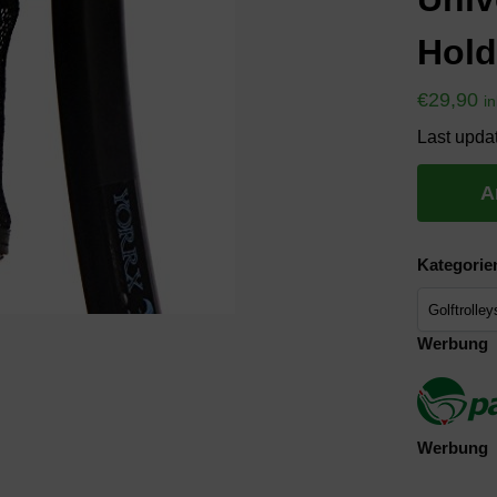
Hold
€
29,90
i
Last upda
A
Kategorie
Werbung
Werbung